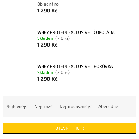
Objednáno
1 290 Kč
WHEY PROTEIN EXCLUSIVE - ČOKOLÁDA
Skladem
(>10 ks)
1 290 Kč
WHEY PROTEIN EXCLUSIVE - BORŮVKA
Skladem
(>10 ks)
1 290 Kč
Ř
a
Nejlevnější
Nejdražší
Nejprodávanější
Abecedně
z
e
n
OTEVŘÍT FILTR
í