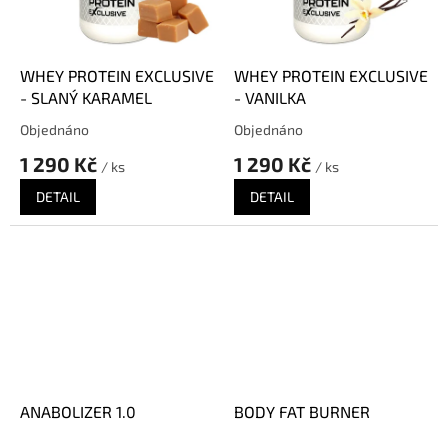
WHEY PROTEIN EXCLUSIVE
WHEY PROTEIN EXCLUSIVE
- SLANÝ KARAMEL
- VANILKA
Objednáno
Objednáno
Průměrné
Průměrné
hodnocení
hodnocení
1 290 Kč
1 290 Kč
/ ks
/ ks
produktu
produktu
je
je
DETAIL
DETAIL
5,0
5,0
z
z
5
5
hvězdiček.
hvězdiček.
ANABOLIZER 1.0
BODY FAT BURNER