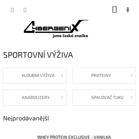
Přejít
NÁKUP
na
obsah
KOŠÍK
SPORTOVNÍ VÝŽIVA
KLOUBNÍ VÝŽIVA
PROTEINY
ANABOLIZERY
SPALOVAČ TUKU
Nejprodávanější
WHEY PROTEIN EXCLUSIVE - VANILKA