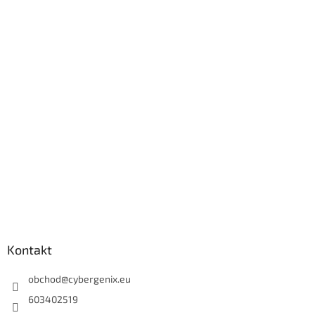
Kontakt
obchod
@
cybergenix.eu
603402519