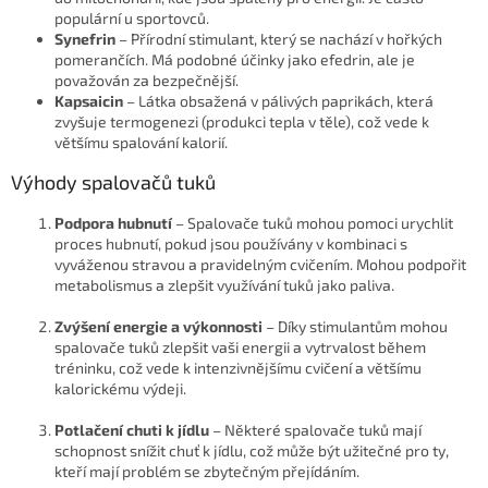
populární u sportovců.
Synefrin
– Přírodní stimulant, který se nachází v hořkých
pomerančích. Má podobné účinky jako efedrin, ale je
považován za bezpečnější.
Kapsaicin
– Látka obsažená v pálivých paprikách, která
zvyšuje termogenezi (produkci tepla v těle), což vede k
většímu spalování kalorií.
Výhody spalovačů tuků
Podpora hubnutí
– Spalovače tuků mohou pomoci urychlit
proces hubnutí, pokud jsou používány v kombinaci s
vyváženou stravou a pravidelným cvičením. Mohou podpořit
metabolismus a zlepšit využívání tuků jako paliva.
Zvýšení energie a výkonnosti
– Díky stimulantům mohou
spalovače tuků zlepšit vaši energii a vytrvalost během
tréninku, což vede k intenzivnějšímu cvičení a většímu
kalorickému výdeji.
Potlačení chuti k jídlu
– Některé spalovače tuků mají
schopnost snížit chuť k jídlu, což může být užitečné pro ty,
kteří mají problém se zbytečným přejídáním.