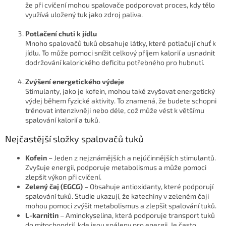
že při cvičení mohou spalovače podporovat proces, kdy tělo
využívá uložený tuk jako zdroj paliva.
Potlačení chuti k jídlu
Mnoho spalovačů tuků obsahuje látky, které potlačují chuť k
jídlu. To může pomoci snížit celkový příjem kalorií a usnadnit
dodržování kalorického deficitu potřebného pro hubnutí.
Zvýšení energetického výdeje
Stimulanty, jako je kofein, mohou také zvyšovat energetický
výdej během fyzické aktivity. To znamená, že budete schopni
trénovat intenzivněji nebo déle, což může vést k většímu
spalování kalorií a tuků.
Nejčastější složky spalovačů tuků
Kofein
– Jeden z nejznámějších a nejúčinnějších stimulantů.
Zvyšuje energii, podporuje metabolismus a může pomoci
zlepšit výkon při cvičení.
Zelený čaj (EGCG)
– Obsahuje antioxidanty, které podporují
spalování tuků. Studie ukazují, že katechiny v zeleném čaji
mohou pomoci zvýšit metabolismus a zlepšit spalování tuků.
L-karnitin
– Aminokyselina, která podporuje transport tuků
do mitochondrií, kde jsou spáleny pro energii. Je často