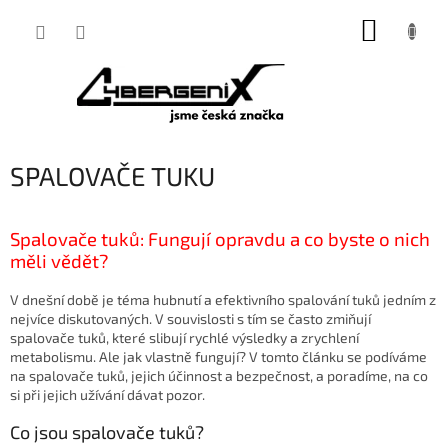
Přejít
NÁKUP
na
obsah
KOŠÍK
SPALOVAČE TUKU
Spalovače tuků: Fungují opravdu a co byste o nich
měli vědět?
V dnešní době je téma hubnutí a efektivního spalování tuků jedním z
nejvíce diskutovaných. V souvislosti s tím se často zmiňují
spalovače tuků, které slibují rychlé výsledky a zrychlení
metabolismu. Ale jak vlastně fungují? V tomto článku se podíváme
na spalovače tuků, jejich účinnost a bezpečnost, a poradíme, na co
si při jejich užívání dávat pozor.
Co jsou spalovače tuků?