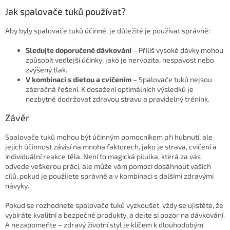
Jak spalovače tuků používat?
Aby byly spalovače tuků účinné, je důležité je používat správně:
Sledujte doporučené dávkování
– Příliš vysoké dávky mohou
způsobit vedlejší účinky, jako je nervozita, nespavost nebo
zvýšený tlak.
V kombinaci s dietou a cvičením
– Spalovače tuků nejsou
zázračná řešení. K dosažení optimálních výsledků je
nezbytné dodržovat zdravou stravu a pravidelný trénink.
Závěr
Spalovače tuků mohou být účinným pomocníkem při hubnutí, ale
jejich účinnost závisí na mnoha faktorech, jako je strava, cvičení a
individuální reakce těla. Není to magická pilulka, která za vás
odvede veškerou práci, ale může vám pomoci dosáhnout vašich
cílů, pokud je použijete správně a v kombinaci s dalšími zdravými
návyky.
Pokud se rozhodnete spalovače tuků vyzkoušet, vždy se ujistěte, že
vybíráte kvalitní a bezpečné produkty, a dejte si pozor na dávkování.
A nezapomeňte – zdravý životní styl je klíčem k dlouhodobým