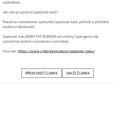
výsledkům.
Jak vybrat správný spalovač tuků?
Pokud se rozhodnete vyzkoušet spalovač tuků, pečlivě si přečtěte
složení a dávkování.
Spalovač tuku BODY FAT BURNER od značky Cybergenix má
výjimečné složení v kombinaci osmi látek.
Více zde:
https://www.cybergenix.store/spalovac-tuku/
PŘEDCHOZÍ ČLÁNEK
DALŠÍ ČLÁNEK
Z
á
p
a
t
í