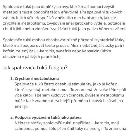
Spalovače tuků jsou doplňky stravy, které mají pomoci zvýšit
metabolismus a podpořit tělo v efektivnějším spalování tukových
zásob. Jejich účinek spočívá v několika mechanismech, jako je
zrychlení metabolismu, zvyšování energetického výdeje, potlačení
chuti k jídlu nebo zlepšení využívání tuků jako paliva během cvičení.
Spalovače tuků mohou obsahovat různé přírodní i syntetické látky,
které mají podporovat tento proces. Mezi nejběžnější složky patří
kofein, zelený čaj, L-karnitin, synefrin nebo kapsaicin (látka
obsažená v pálivých paprikách).
Jak spalovače tuků fungují?
Zrychlení metabolismu
Spalovače tuků často obsahují stimulanty, jako je kofein,
které zrychlují metabolismus. To znamená, že vaše tělo spálí
více kalorií i během klidových činností. Zvýšení metabolismu
může také znamenat rychlejší přeměnu tukových zásob na
energii.
Podpora využívání tuků jako paliva
Některé složky spalovačů tuků, například L-karnitin, mají
schopnost pomoci tělu přeměnit tuky na energii. To znamená,